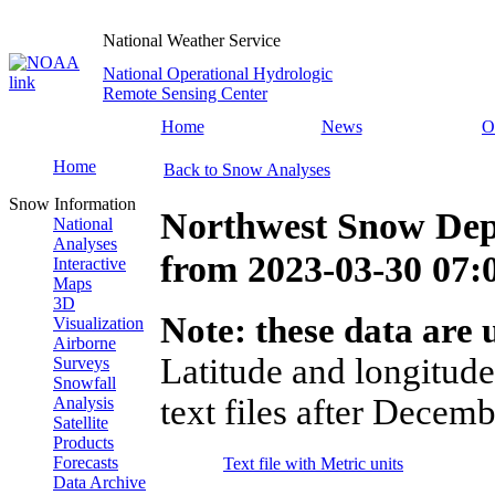
National Weather Service
National Operational Hydrologic
Remote Sensing Center
Home
News
O
Home
Back to Snow Analyses
Snow Information
Northwest Snow Dep
National
Analyses
from
2023-03-30 07
Interactive
Maps
3D
Note: these data are u
Visualization
Airborne
Latitude and longitude
Surveys
Snowfall
text files after Decemb
Analysis
Satellite
Products
Forecasts
Text file with Metric units
Data Archive