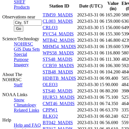
SHEF
Value
Ele
Station ID
Date (UTC)
Products
(in)
(
TIM59_MADIS
2023-03-31 06
165.200
588
Observations near
CL003_MADIS
2023-03-31 06
159.000
636
CRLO3
2023-03-30 15
156.000
649
PVC54_MADIS
2023-03-31 06
155.300
539
Science/Technology
MTB42_MADIS
2023-03-31 06
146.800
423
NOHRSC
MHM54_MADIS
2023-03-31 06
139.600
539
GIS Data Sets
WPS58_MADIS
2023-03-31 06
116.800
580
Special
STS48_MADIS
2023-03-31 06
111.300
482
Purpose
Imagery
CCB59_MADIS
2023-03-31 06
106.300
592
STB48_MADIS
2023-03-31 06
104.200
484
About The
HDBTB_MADIS
2023-03-31 06
99.400
505
NOHRSC
OLEO3
2023-03-30 15
90.000
484
Staff
STS40_MADIS
2023-03-31 06
80.200
398
NOAA Links
HUR53_MADIS
2023-03-31 06
75.100
525
Snow
CMT46_MADIS
2023-03-31 06
74.350
464
Climatology
CPPW1
2023-03-31 06
63.370
335
Related Links
BLKQ2
2023-03-31 06
60.240
622
Help
BT042_MADIS
2023-03-31 06
56.690
559
Help and FAQ
BT017_MADIS
2023-03-31 06
49.610
525