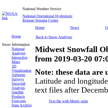
National Weather Service
National Operational Hydrologic
Remote Sensing Center
Home
News
O
Home
Back to Snow Analyses
Snow Information
Midwest Snowfall Ob
National
Analyses
from
2019-03-20 07
Interactive
Maps
3D
Note: these data are u
Visualization
Airborne
Latitude and longitude
Surveys
Snowfall
text files after Decemb
Analysis
Satellite
Products
Forecasts
Text file with Metric units
Data Archive