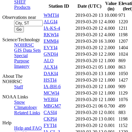
SHEF
Value
Elevat
Station ID
Date (UTC)
Products
(in)
(feet
WMTI4
2019-03-20 13
10.000
971
Observations near
ALGI4
2019-03-20 12
4.000
1220
IA-KS-4
2019-03-20 12
4.000
1211
RKWI4
2019-03-20 12
4.000
1198
Science/Technology
EMMI4
2019-03-20 16
3.000
1207
NOHRSC
EVYI4
2019-03-20 12
2.000
1404
GIS Data Sets
GNDI4
2019-03-20 12
2.000
1024
Special
ALO
2019-03-20 12
1.000
869
Purpose
Imagery
ALXI4
2019-03-21 05
1.000
863
DAKI4
2019-03-20 13
1.000
1050
About The
HSTI4
2019-03-20 12
1.000
1427
NOHRSC
IA-BH-6
2019-03-20 12
1.000
909
Staff
MCWI4
2019-03-20 12
1.000
1129
NOAA Links
WEBI4
2019-03-20 12
1.000
1076
Snow
MBGM7
2019-03-21 06
0.700
499
Climatology
CASI4
2019-03-20 12
0.001
883
Related Links
CKPI4
2019-03-20 13
0.001
1198
Help
FYTI4
2019-03-20 12
0.001
1152
Help and FAQ
IA-CL-3
2019-03-20 12
0.001
1220