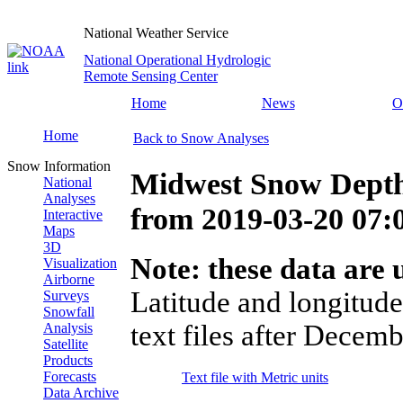
National Weather Service
National Operational Hydrologic
Remote Sensing Center
Home
News
O
Home
Back to Snow Analyses
Snow Information
Midwest Snow Depth
National
Analyses
from
2019-03-20 07
Interactive
Maps
3D
Note: these data are u
Visualization
Airborne
Latitude and longitude
Surveys
Snowfall
text files after Decemb
Analysis
Satellite
Products
Forecasts
Text file with Metric units
Data Archive